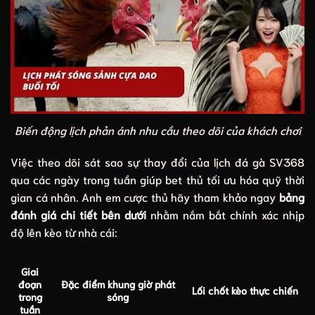
Biến động lịch phản ánh nhu cầu theo dõi của khách chơi
Việc theo dõi sát sao sự thay đổi của lịch đá gà SV368
qua các ngày trong tuần giúp bet thủ tối ưu hóa quỹ thời
gian cá nhân. Anh em cược thủ hãy tham khảo ngay
bảng
đánh giá chi tiết bên dưới
nhằm nắm bắt chính xác nhịp
độ lên kèo từ nhà cái:
Giai
đoạn
Đặc điểm khung giờ phát
Lối chốt kèo thực chiến
trong
sóng
tuần