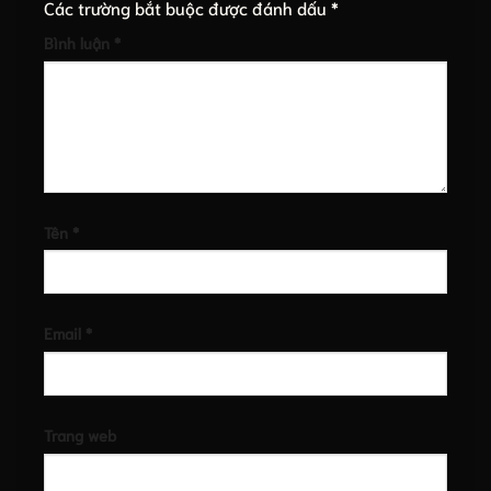
Các trường bắt buộc được đánh dấu
*
Bình luận
*
Tên
*
Email
*
Trang web