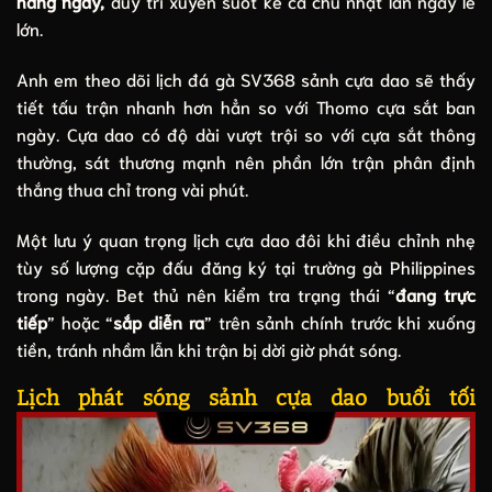
hàng ngày,
duy trì xuyên suốt kể cả chủ nhật lẫn ngày lễ
lớn.
Anh em theo dõi lịch đá gà SV368 sảnh cựa dao sẽ thấy
tiết tấu trận nhanh hơn hẳn so với Thomo cựa sắt ban
ngày. Cựa dao có độ dài vượt trội so với cựa sắt thông
thường, sát thương mạnh nên phần lớn trận phân định
thắng thua chỉ trong vài phút.
Một lưu ý quan trọng lịch cựa dao đôi khi điều chỉnh nhẹ
tùy số lượng cặp đấu đăng ký tại trường gà Philippines
trong ngày. Bet thủ nên kiểm tra trạng thái “
đang trực
tiếp
” hoặc “
sắp diễn ra
” trên sảnh chính trước khi xuống
tiền, tránh nhầm lẫn khi trận bị dời giờ phát sóng.
Lịch phát sóng sảnh cựa dao buổi tối