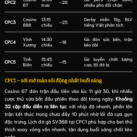
CPC2
~28
67
trưa
nhiều pha đổi chân
Casino
13:15
Derby miền Tây, BLV
CPC3
~25
888
chiều
tiếng Việt phân tích
Vĩnh
14:30
Gà đòn sức bền, trận
CPC4
~18
Xương
chiều
kéo dài
Tịnh
15:45
Gà tuyển chất lượng
CPC5
~15
Biên
chiều
cao, lối đá lạ
CPC1 – sới mở màn sôi động nhất buổi sáng
Casino 67 đón trận đầu tiên vào lúc 11 giờ 30, khi nhiều
cược thủ vừa bắt đầu phiên theo dõi trong ngày.
Khoảng
32 cặp đấu diễn ra liên tục
với nhịp độ nhanh, phần lớn
trận kết thúc trong chưa đầy 10 phút nhờ lối đá cựa gọn
đặc trưng. Lịch đá gà SV368 tại CPC1 phù hợp cho bet thủ
thích xoay vòng vốn nhanh, tận dụng buổi sáng chốt kèo
ngắn.