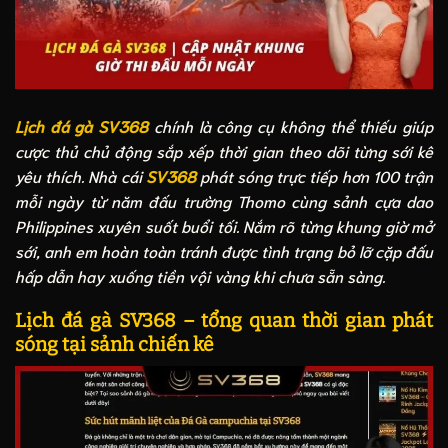
Lịch đá gà SV368
chính là công cụ không thể thiếu giúp
cược thủ chủ động sắp xếp thời gian theo dõi từng sới kê
yêu thích. Nhà cái
SV368
phát sóng trực tiếp hơn 100 trận
mỗi ngày từ năm đấu trường Thomo cùng sảnh cựa dao
Philippines xuyên suốt buổi tối. Nắm rõ từng khung giờ mở
sới, anh em hoàn toàn tránh được tình trạng bỏ lỡ cặp đấu
hấp dẫn hay xuống tiền vội vàng khi chưa sẵn sàng.
Lịch đá gà SV368 – tổng quan thời gian phát
sóng tại sảnh chiến kê