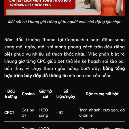
Mỗi sới có khung giờ riêng giúp người xem chủ động lựa chọn
Năm đấu trường Thomo tại Campuchia hoạt động song
song mỗi ngày, mỗi sới mang phong cách trận đấu riêng
biệt phục vụ nhiều sở thích khác nhau. Việc phân biệt rõ
khung giờ từng CPC giúp bet thủ lên kế hoạch soi kèo bài
bản thay vì chạy theo ngẫu hứng. Dưới đây,
bảng tổng
hợp trình bày đầy đủ thông tin
mà anh em cần nắm:
Đấu
Giờ mở
Số
Casino
Đặc trưng nổi bật
trường
sới
trận/ngày
Casino
11:30
Trận nhanh, cựa gọn, gà
CPC1
~32
67
sáng
chân lẹ
Casino
12:00
Gà peru chân xanh,