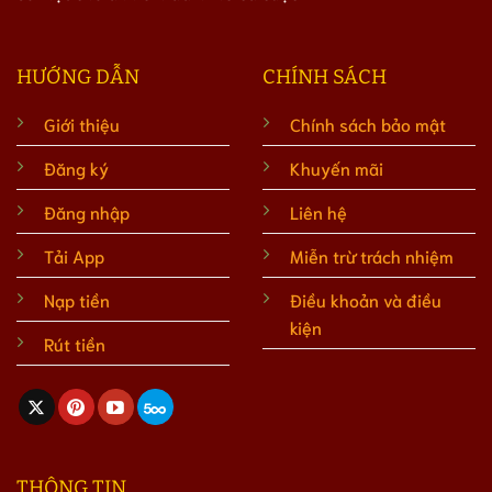
HƯỚNG DẪN
CHÍNH SÁCH
Giới thiệu
Chính sách bảo mật
Đăng ký
Khuyến mãi
Đăng nhập
Liên hệ
Tải App
Miễn trừ trách nhiệm
Nạp tiền
Điều khoản và điề
u
kiện
Rút tiền
THÔNG TIN