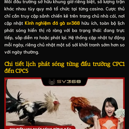
Mỗi đấu trường sở hữu khung giờ riêng biệt, số lượng trận
khác nhau tùy quy mô tổ chức tại từng casino. Cược thủ
chỉ cần truy cập sảnh chiến kê trên trang chủ nhà cái, nơi
cập nhật
Kinh nghiệm đá gà sv368
hữu ích, toàn bộ lịch
phát sóng hiển thị rõ ràng với ba trạng thái: đang trực
tiếp, sắp diễn ra hoặc phát lại. Hệ thống cập nhật tự động
mỗi ngày, riêng chủ nhật một số sới khởi tranh sớm hơn so
với ngày thường.
Chi tiết lịch phát sóng từng đấu trường CPC1
đến CPC5