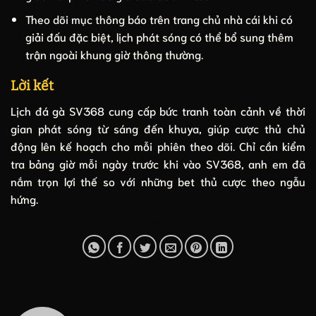
Theo dõi mục thông báo trên trang chủ nhà cái khi có
giải đấu đặc biệt, lịch phát sóng có thể bổ sung thêm
trận ngoài khung giờ thông thường.
Lời kết
Lịch đá gà SV368 cung cấp bức tranh toàn cảnh về thời
gian phát sóng từ sáng đến khuya, giúp cược thủ chủ
động lên kế hoạch cho mỗi phiên theo dõi. Chỉ cần kiểm
tra bảng giờ mỗi ngày trước khi vào SV368, anh em đã
nắm trọn lợi thế so với những bet thủ cược theo ngẫu
hứng.