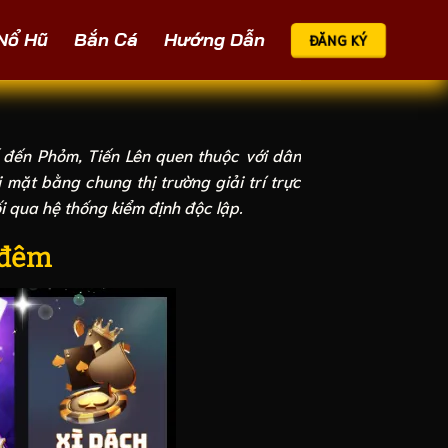
Nổ Hũ
Bắn Cá
Hướng Dẫn
ĐĂNG KÝ
 đến Phỏm, Tiến Lên quen thuộc với dân
 mặt bằng chung thị trường giải trí trực
 qua hệ thống kiểm định độc lập.
 đêm