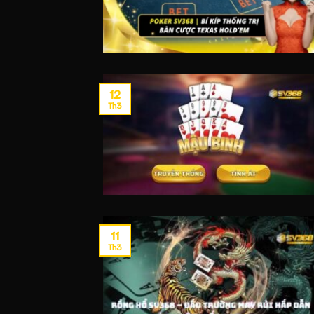
12
Th3
11
Kho game tại thương hiệu cá cược này p
Th3
nhanh chóng xác định dòng sản phẩm phù
thu hút lượng khách chơi đông nhất
tại 
Baccarat