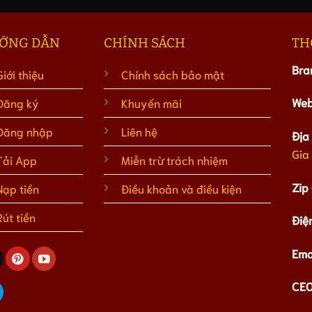
m gia cao nhất vào khung 20 giờ đến 23 giờ.
ỚNG DẪN
CHÍNH SÁCH
TH
Bra
Giới thiệu
Chính sách bảo mật
ọc đối thủ, quản lý vốn cùng khả năng bluff (lừa bài) khéo
 đấu Tournament định kỳ với quỹ thưởng hấp dẫn. Bet thủ c
Web
Đăng ký
Khuyến mãi
 hơn khi tích lũy đủ kinh nghiệm.
Đăng nhập
Liên hệ
Địa
Gia
Tải App
Miễn trừ trách nhiệm
ực kỳ đơn giản:
tổng điểm bài gần 21 nhất
mà không vượt qu
Zip
Nạp tiền
Điều khoản và điề
u
kiện
 hàng nhanh nhất trong các game tại sảnh. Dealer chia bài 
ện tương tác.
Rút tiền
Điệ
nh quyết định “
Hit
” (rút thêm lá) hoặc “
Stand
” (giữ nguyên) 
Ema
ng 17 trở lên thì dừng, dưới 16 thì rút thêm, khoảng giữa c
ng tại game bài SV368 sảnh Xì Dách cải thiện đáng kể so với
CEO