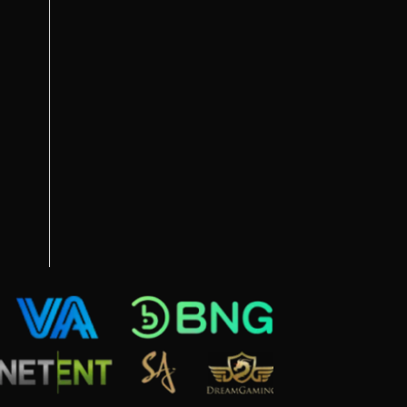
a
Banker, Player hoặc Tie
rồi chờ dealer
n dập. Nhiều biến thể như
Mini Baccarat,
bet thủ muốn xoay vòng vốn tối đa trong
 lá bài, tái hiện trọn vẹn nghi thức bóc
 mà không cần học thêm luật mới.
toán thứ tự đánh lá chính xác. Phiên bản
p phân nhóm tay chơi theo trình độ. Bàn
 sành điệu.
 lá trên tay
. Mỗi ván kéo dài lâu hơn Tiến
i đánh ra. Sảnh Phỏm tại game bài SV368