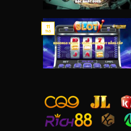
Baccarat chiếm tỷ trọng truy cập lớn 
chia. Tốc độ mỗi ván chỉ khoảng 30 giâ
Speed Baccarat, Baccarat Squeeze
đều 
11
Th3
Riêng biến thể Speed Baccarat rút ngắn
khoảng thời gian ngắn. Baccarat Squeeze
như ở sòng bạc thật. Mỗi biến thể đều g
Tiến Lên Miền Nam
Tiến Lên mang đến cuộc đối đầu trực tiế
trực tuyến tại game bài SV368 giữ ng
cược linh hoạt từ mức nhỏ cho tân thủ đ
Phỏm (Tá Lả)
Phỏm yêu cầu tư duy tổ hợp cao hơn khi
Lên nhưng mức độ kịch tính không hề ké