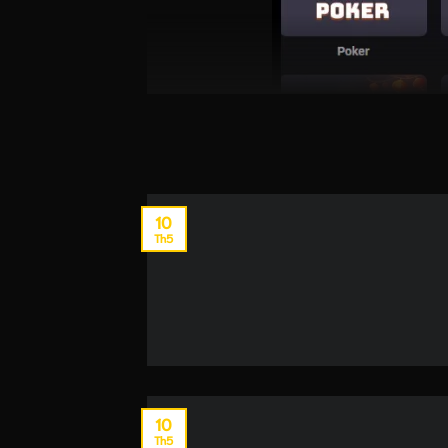
10
Th5
Game bài SV368 ra mắt từ những ngày đầ
hợp tác cùng nhiều studio quốc tế như
10
Th5
phép PAGCOR từ Philippines kèm đó là ch