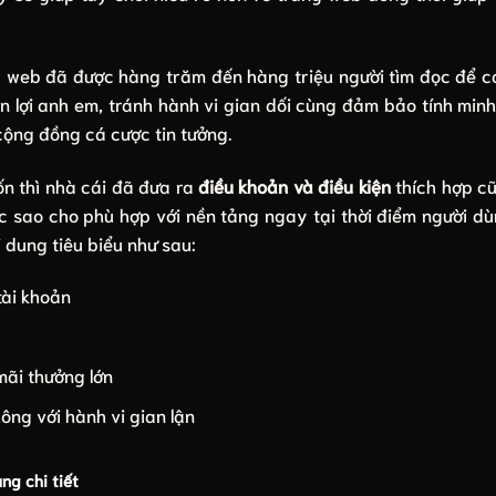
ng web đã được hàng trăm đến hàng triệu người tìm đọc để 
 lợi anh em, tránh hành vi gian dối cùng đảm bảo tính minh
cộng đồng cá cược tin tưởng.
n thì nhà cái đã đưa ra
điều khoản và điều kiện
thích hợp cũ
ục sao cho phù hợp với nền tảng ngay tại thời điểm người d
dung tiêu biểu như sau:
tài khoản
mãi thưởng lớn
ông với hành vi gian lận
ng chi tiết