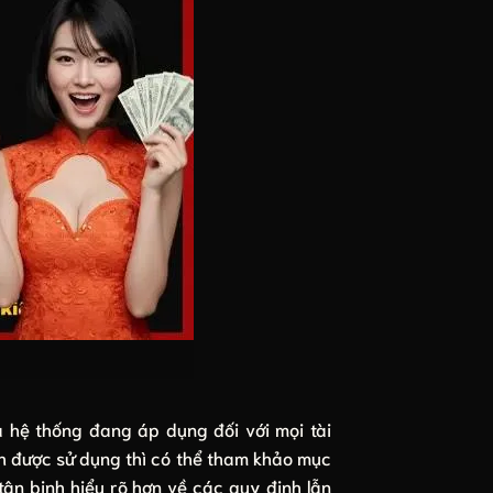
 hệ thống đang áp dụng đối với mọi tài
nh được sử dụng thì có thể tham khảo mục
tân binh hiểu rõ hơn về các quy định lẫn