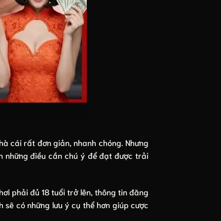
nhà cái rất đơn giản, nhanh chóng. Nhưng
 những điều cần chú ý để đạt được trải
i phải đủ 18 tuổi trở lên, thông tin đăng
nh sẽ có những lưu ý cụ thể hơn giúp cược