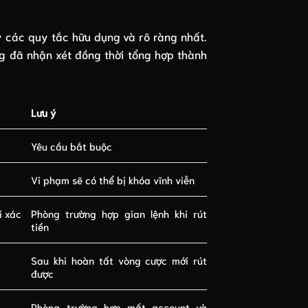
y các quy tắc hữu dụng và rõ ràng nhất.
g đã nhận xét đồng thời tổng hợp thành
Lưu ý
Yêu cầu bắt buộc
Vi phạm sẽ có thể bị khóa vĩnh viễn
i xác
Phòng trường hợp gian lệnh khi rút
tiền
Sau khi hoàn tất vòng cược mới rút
được
Phòng trường hợp mất account và