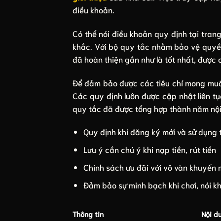
điều khoản.
Có thể nói điều khoản quy định tại tra
khắc. Với bộ quy tắc nhằm bảo vệ quyền
đã hoàn thiện gần như là tốt nhất, được 
Để đảm bảo được các tiêu chí mong muố
Các quy định luôn được cập nhật liên t
quy tắc đã được tổng hợp thành năm nội 
Quy định khi đăng ký mới và sử dụng 
Lưu ý cần chú ý khi nạp tiền, rút tiền
Chính sách ưu đãi với vô vàn khuyến 
Đảm bảo sự minh bạch khi chơi, nói kh
Thông tin
Nội du