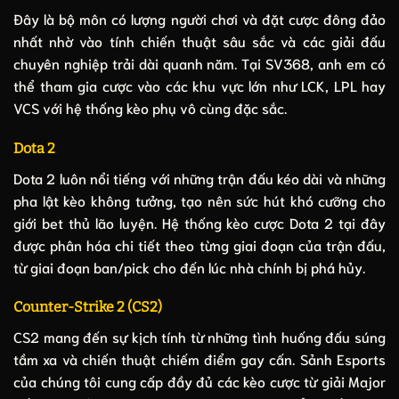
Đây là bộ môn có lượng người chơi và đặt cược đông đảo
nhất nhờ vào tính chiến thuật sâu sắc và các giải đấu
chuyên nghiệp trải dài quanh năm. Tại SV368, anh em có
thể tham gia cược vào các khu vực lớn như LCK, LPL hay
VCS với hệ thống kèo phụ vô cùng đặc sắc.
Dota 2
Dota 2 luôn nổi tiếng với những trận đấu kéo dài và những
pha lật kèo không tưởng, tạo nên sức hút khó cưỡng cho
giới bet thủ lão luyện. Hệ thống kèo cược Dota 2 tại đây
được phân hóa chi tiết theo từng giai đoạn của trận đấu,
từ giai đoạn ban/pick cho đến lúc nhà chính bị phá hủy.
Counter-Strike 2 (CS2)
CS2 mang đến sự kịch tính từ những tình huống đấu súng
tầm xa và chiến thuật chiếm điểm gay cấn. Sảnh Esports
của chúng tôi cung cấp đầy đủ các kèo cược từ giải Major