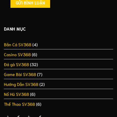
DANH MỤC
Bắn Cá SV368
(4)
Casino SV368
(6)
Đá gà SV368
(32)
Game Bài SV368
(7)
Hướng Dẫn SV368
(2)
Nổ Hũ SV368
(6)
Thể Thao SV368
(6)