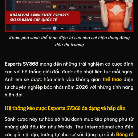
Khám phá sảnh thể thao điện tử của nhà cái hiện đang đứng
đầu thị trường
Esports SV368
mang đến những trải nghiệm cá cược đỉnh
cao với hệ thống giải đấu được cập nhật liên tục mỗi ngày.
Anh em sẽ được hòa mình vào không gian
thể thao
điện
tử chuyên nghiệp bậc nhất năm 2026 với những tính năng
hiện đại.
Hệ thống kèo cược Esports SV368 đa dạng và hấp dẫn
Sảnh cược này tự hào sở hữu danh mục kèo phong phú từ
những giải đấu lớn như Worlds, The International cho đến
các giải nội địa, tương tự như sự sôi động tại sảnh
Bóng rổ