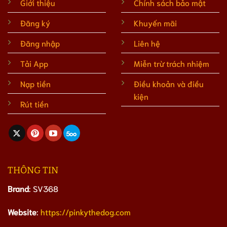
Giới thiệu
Chính sách bảo mật
Đăng ký
Khuyến mãi
Đăng nhập
Liên hệ
Tải App
Miễn trừ trách nhiệm
Nạp tiền
Điều khoản và điề
u
kiện
Rút tiền
THÔNG TIN
Brand
: SV368
Website
:
https://pinkythedog.com