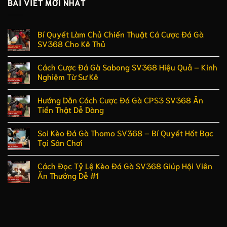
BÀI VIẾT MỚI NHẤT
Bí Quyết Làm Chủ Chiến Thuật Cá Cược Đá Gà
SV368 Cho Kê Thủ
Cách Cược Đá Gà Sabong SV368 Hiệu Quả – Kinh
Nghiệm Từ Sư Kê
Hướng Dẫn Cách Cược Đá Gà CPS3 SV368 Ăn
Tiền Thật Dễ Dàng
Soi Kèo Đá Gà Thomo SV368 – Bí Quyết Hốt Bạc
Tại Sân Chơi
Cách Đọc Tỷ Lệ Kèo Đá Gà SV368 Giúp Hội Viên
Ăn Thưởng Dễ #1