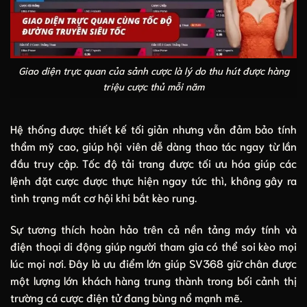
Giao diện trực quan của sảnh cược là lý do thu hút được hàng
triệu cược thủ mỗi năm
Hệ thống được thiết kế tối giản nhưng vẫn đảm bảo tính
thẩm mỹ cao, giúp hội viên dễ dàng thao tác ngay từ lần
đầu truy cập. Tốc độ tải trang được tối ưu hóa giúp các
lệnh đặt cược được thực hiện ngay tức thì, không gây ra
tình trạng mất cơ hội khi bắt kèo rung.
Sự tương thích hoàn hảo trên cả nền tảng máy tính và
điện thoại di động giúp người tham gia có thể soi kèo mọi
lúc mọi nơi. Đây là ưu điểm lớn giúp SV368 giữ chân được
một lượng lớn khách hàng trung thành trong bối cảnh thị
trường cá cược điện tử đang bùng nổ mạnh mẽ.