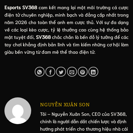
Esports SV368
cam kết mang lại một môi trường cá cược
điện tử chuyên nghiệp, minh bạch và đẳng cấp nhất trong
năm 2026 cho toàn thể anh em cược thủ. Với sự đa dạng
về các loại kèo cược, tỷ lệ thưởng cao cùng hệ thống bảo
mật tuyệt đối,
SV368
chắc chắn là bến đỗ lý tưởng để các
tay chơi khẳng định bản lĩnh và tìm kiếm những cơ hội làm
giàu bền vững từ đam mê thể thao điện tử.
NGUYỄN XUÂN SON
Tôi – Nguyễn Xuân Son, CEO của SV368,
chính là người dẫn dắt chiến lược và định
hướng phát triển cho thương hiệu nhà cái