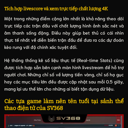
Tích hợp livescore và xem trực tiếp chất lượng 4K
Một trong những điểm cộng lớn nhất là khả năng theo dõi
trực tiếp các trận đấu với chất lượng hình ảnh sắc nét và
âm thanh sống động. Điều này giúp bet thủ có cái nhìn
thực tế nhất về diễn biến trận đấu để đưa ra các dự đoán
kèo rung với độ chính xác tuyệt đối.
Hệ thống thống kê số liệu thực tế (Real-time Stats) cũng
được tích hợp sẵn bên cạnh màn hình livestream để hỗ trợ
người chơi. Những chỉ số về lượng tiền vàng, chỉ số hạ gục
hay các mục tiêu lớn đều được cập nhật sau mỗi 0.5 giây,
mang lại ưu thế lớn cho những ai biết tận dụng dữ liệu.
Các tựa game làm nên tên tuổi tại sảnh thể
thao điện tử của SV368