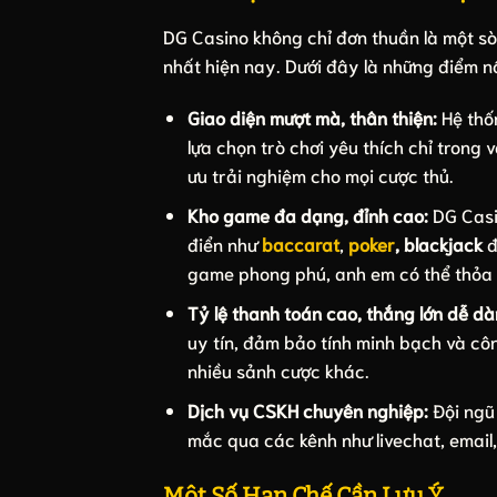
DG Casino không chỉ đơn thuần là một sò
nhất hiện nay. Dưới đây là những điểm n
Giao diện mượt mà, thân thiện:
Hệ thốn
lựa chọn trò chơi yêu thích chỉ trong 
ưu trải nghiệm cho mọi cược thủ.
Kho game đa dạng, đỉnh cao:
DG Casin
điển như
baccarat
,
poker
, blackjack
đ
game phong phú, anh em có thể thỏa 
Tỷ lệ thanh toán cao, thắng lớn dễ dà
uy tín, đảm bảo tính minh bạch và cô
nhiều sảnh cược khác.
Dịch vụ CSKH chuyên nghiệp:
Đội ngũ 
mắc qua các kênh như livechat, email,
Một Số Hạn Chế Cần Lưu Ý