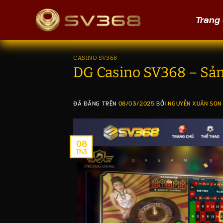
Chuyển
đến
Trang
nội
dung
CASINO SV368
DG Casino SV368 – Sả
ĐÃ ĐĂNG TRÊN
08/03/2025
BỞI
NGUYỄN XUÂN SON
08
Th3