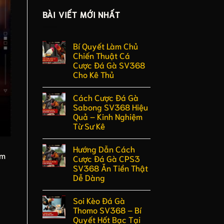
BÀI VIẾT MỚI NHẤT
Bí Quyết Làm Chủ
Chiến Thuật Cá
Cược Đá Gà SV368
Cho Kê Thủ
Cách Cược Đá Gà
Sabong SV368 Hiệu
Quả – Kinh Nghiệm
Từ Sư Kê
Hướng Dẫn Cách
em
Cược Đá Gà CPS3
SV368 Ăn Tiền Thật
Dễ Dàng
Soi Kèo Đá Gà
Thomo SV368 – Bí
Quyết Hốt Bạc Tại