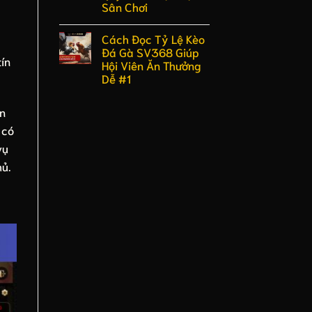
Sân Chơi
Cách Đọc Tỷ Lệ Kèo
Đá Gà SV368 Giúp
tín
Hội Viên Ăn Thưởng
Dễ #1
àn
 có
vụ
hủ.