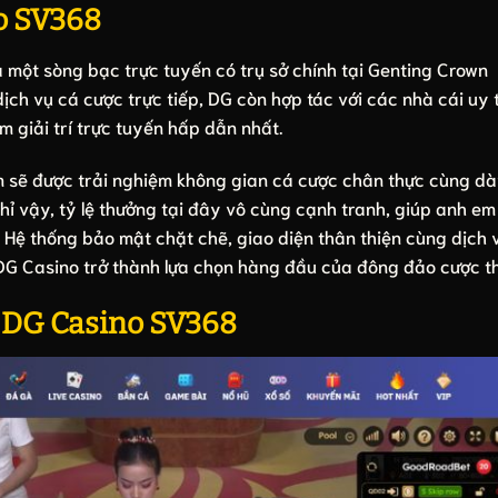
o SV368
là một sòng bạc trực tuyến có trụ sở chính tại Genting Crown
ịch vụ cá cược trực tiếp, DG còn hợp tác với các nhà cái uy 
giải trí trực tuyến hấp dẫn nhất.
m sẽ được trải nghiệm không gian cá cược chân thực cùng d
hỉ vậy, tỷ lệ thưởng tại đây vô cùng cạnh tranh, giúp anh em
. Hệ thống bảo mật chặt chẽ, giao diện thân thiện cùng dịch 
G Casino trở thành lựa chọn hàng đầu của đông đảo cược t
 DG Casino SV368