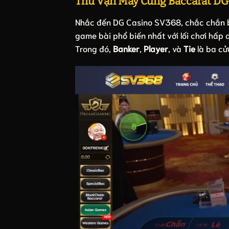
Thử Vận May Cùng Baccarat DG
Nhắc đến DG Casino SV368, chắc chắn ba
game bài phổ biến nhất với lối chơi hấp
Trong đó,
Banker
,
Player
, và
Tie
là ba cử