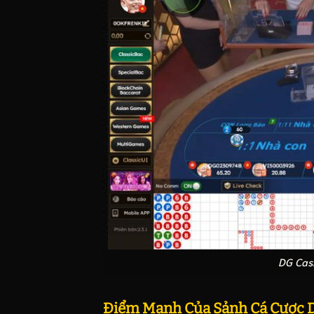
DG Cas
Điểm Mạnh Của Sảnh Cá Cược 