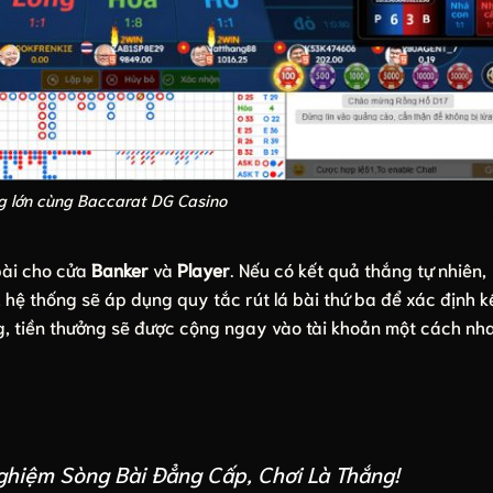
g lớn cùng Baccarat DG Casino
 bài cho cửa
Banker
và
Player
. Nếu có kết quả thắng tự nhiên,
, hệ thống sẽ áp dụng quy tắc rút lá bài thứ ba để xác định k
, tiền thưởng sẽ được cộng ngay vào tài khoản một cách nh
ghiệm Sòng Bài Đẳng Cấp, Chơi Là Thắng!