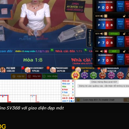
ino SV368 với giao diện đẹp mắt
DG